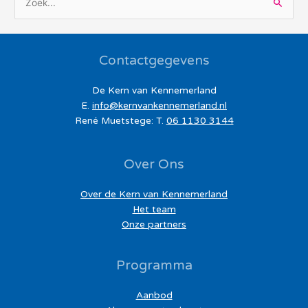
Z
o
e
Contactgegevens
k
n
De Kern van Kennemerland
a
E.
info@kernvankennemerland.nl
a
René Muetstege: T.
06 1130 3144
r
:
Over Ons
Over de Kern van Kennemerland
Het team
Onze partners
Programma
Aanbod