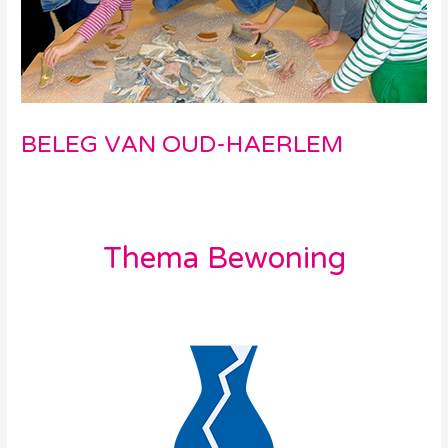
BELEG VAN OUD-HAERLEM
Laat een reactie achter
/
Thema
/ Door
GonBa webdesign
Thema Bewoning