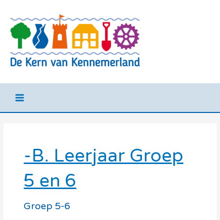
Ga
Main
naar
Menu
de
inhoud
-B. Leerjaar Groep
5 en 6
Groep 5-6