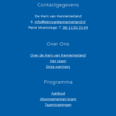
Contactgegevens
k
n
De Kern van Kennemerland
a
E.
info@kernvankennemerland.nl
a
René Muetstege: T.
06 1130 3144
r
:
Over Ons
Over de Kern van Kennemerland
Het team
Onze partners
Programma
Aanbod
Abonnementen krant
Teamtrainingen