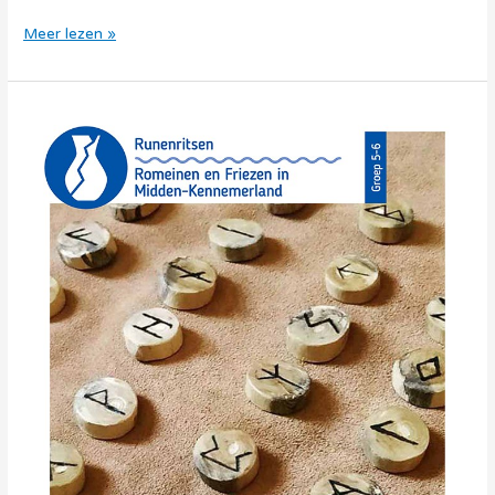
Meer lezen »
Thema
Bewoning
–
Runenritsen