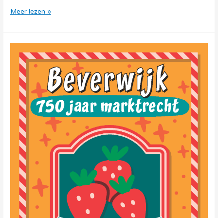
Meer lezen »
Thema
Bewoning
–
Beverwijk
750
jaar
marktrecht