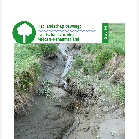
Thema
Landschap
–
Het
landschap
beweegt