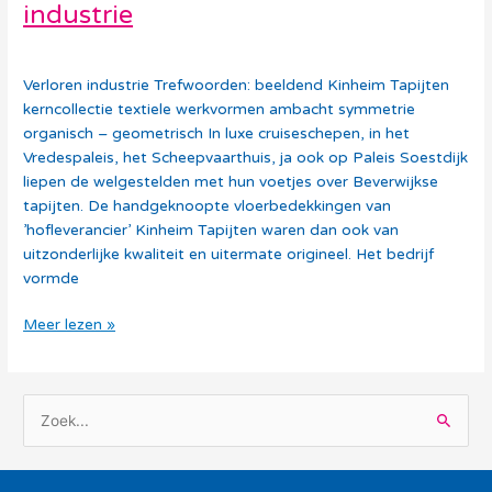
industrie
Debora Vollebregt
Verloren industrie Trefwoorden: beeldend Kinheim Tapijten
kerncollectie textiele werkvormen ambacht symmetrie
organisch – geometrisch In luxe cruiseschepen, in het
Vredespaleis, het Scheepvaarthuis, ja ook op Paleis Soestdijk
liepen de welgestelden met hun voetjes over Beverwijkse
tapijten. De handgeknoopte vloerbedekkingen van
’hofleverancier’ Kinheim Tapijten waren dan ook van
uitzonderlijke kwaliteit en uitermate origineel. Het bedrijf
vormde
Meer lezen »
Z
o
e