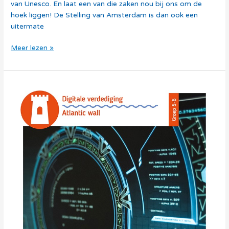
van Unesco. En laat een van die zaken nou bij ons om de
hoek liggen! De Stelling van Amsterdam is dan ook een
uitermate
Meer lezen »
Thema
Verdediging
–
Digitale
verdediging